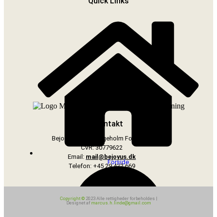
Quick Links
Kontakt
Bejoyus v/Iben Bøgeholm Folkmann
CVR: 30779622
Email:
mail@bejoyus.dk
Forside
Telefon: +45 29 422 669
Copyright ©
2023 Alle rettigheder forbeholdes |
Designet af
marcus.h.linde@gmail.com