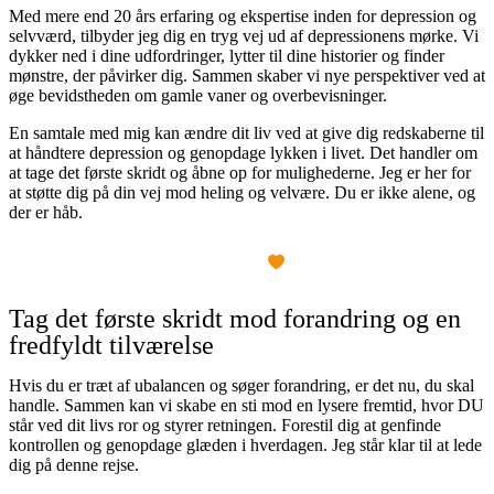
Med mere end 20 års erfaring og ekspertise inden for depression og
selvværd, tilbyder jeg dig en tryg vej ud af depressionens mørke. Vi
dykker ned i dine udfordringer, lytter til dine historier og finder
mønstre, der påvirker dig. Sammen skaber vi nye perspektiver ved at
øge bevidstheden om gamle vaner og overbevisninger.
En samtale med mig kan ændre dit liv ved at give dig redskaberne til
at håndtere depression og genopdage lykken i livet. Det handler om
at tage det første skridt og åbne op for mulighederne. Jeg er her for
at støtte dig på din vej mod heling og velvære. Du er ikke alene, og
der er håb.
Bryd fri
Tag det første skridt mod forandring og en
fredfyldt tilværelse
Hvis du er træt af ubalancen og søger forandring, er det nu, du skal
handle. Sammen kan vi skabe en sti mod en lysere fremtid, hvor DU
står ved dit livs ror og styrer retningen. Forestil dig at genfinde
kontrollen og genopdage glæden i hverdagen. Jeg står klar til at lede
dig på denne rejse.