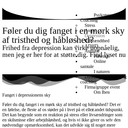
Psykoterapi /
Coaching
Stress
Føler du dig fanget i en mørk sky
Angst
Depression
af tristhed og håbløshed?
Udbrændthed
ADHD
Frihed fra depression kan virke uopnåelig,
Autisme
men jeg er her for at støtte dig. Find lyset nu
Parterapi
Online
Få hjælp nu!
samtale
I naturen
Dyreassisteret terapi og
coaching
Firma/gruppe event
Om Iben
Fanget i depressionens sky
Føler du dig fanget i en mørk sky af tristhed og håbløshed? Det er
en følelse, de fleste af os støder på i livet på et eller andet tidspunkt.
X
Det kan begynde som en reaktion på stress eller livsændringer som
en skilsmisse eller arbejdsløshed, og hvis vi ikke giver os selv den
nødvendige opmærksomhed, kan det udvikle sig til noget mere