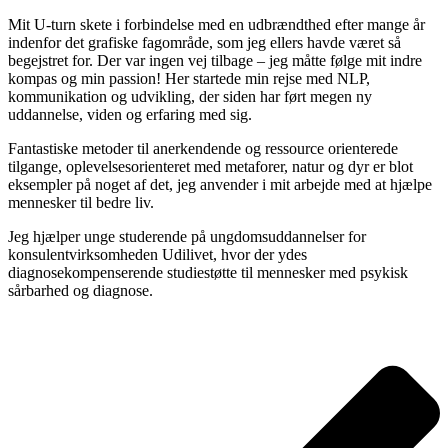
Mit U-turn skete i forbindelse med en udbrændthed efter mange år
indenfor det grafiske fagområde, som jeg ellers havde været så
begejstret for. Der var ingen vej tilbage – jeg måtte følge mit indre
kompas og min passion! Her startede min rejse med NLP,
kommunikation og udvikling, der siden har ført megen ny
uddannelse, viden og erfaring med sig.
Fantastiske metoder til anerkendende og ressource orienterede
tilgange, oplevelsesorienteret med metaforer, natur og dyr er blot
eksempler på noget af det, jeg anvender i mit arbejde med at hjælpe
mennesker til bedre liv.
Jeg hjælper unge studerende på ungdomsuddannelser for
konsulentvirksomheden Udilivet, hvor der ydes
diagnosekompenserende studiestøtte til mennesker med psykisk
sårbarhed og diagnose.