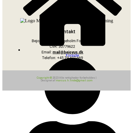
Kontakt
Bejoyus v/Iben Bøgeholm Folkmann
CVR: 30779622
Email:
mail@bejoyus.dk
Forside
Telefon: +45 29 422 669
Copyright ©
2023 Alle rettigheder forbeholdes |
Designet af
marcus.h.linde@gmail.com