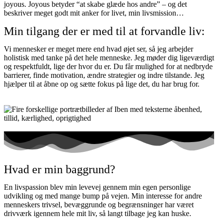
joyous. Joyous betyder “at skabe glæde hos andre” – og det
beskriver meget godt mit anker for livet, min livsmission…
Min tilgang der er med til at forvandle liv:
Vi mennesker er meget mere end hvad øjet ser, så jeg arbejder
holistisk med tanke på det hele menneske. Jeg møder dig ligeværdigt
og respektfuldt, lige der hvor du er. Du får mulighed for at nedbryde
barrierer, finde motivation, ændre strategier og indre tilstande. Jeg
hjælper til at åbne op og sætte fokus på lige det, du har brug for.
Hvad er min baggrund?
En livspassion blev min levevej gennem min egen personlige
udvikling og med mange bump på vejen. Min interesse for andre
menneskers trivsel, bevæggrunde og begrænsninger har været
drivværk igennem hele mit liv, så langt tilbage jeg kan huske.