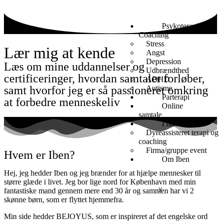
Psykoterapi /
Coaching
Stress
Lær mig at kende
Angst
Depression
Læs om mine uddannelser og
Udbrændthed
certificeringer, hvordan samtaler forløber,
ADHD
Autisme
samt hvorfor jeg er så passioneret omkring
Parterapi
at forbedre menneskeliv
Online
samtale
I naturen
Dyreassisteret terapi og
coaching
Firma/gruppe event
Hvem er Iben?
Om Iben
Hej, jeg hedder Iben og jeg brænder for at hjælpe mennesker til
større glæde i livet. Jeg bor lige nord for København med min
X
fantastiske mand gennem mere end 30 år og sammen har vi 2
skønne børn, som er flyttet hjemmefra.
Min side hedder BEJOYUS, som er inspireret af det engelske ord